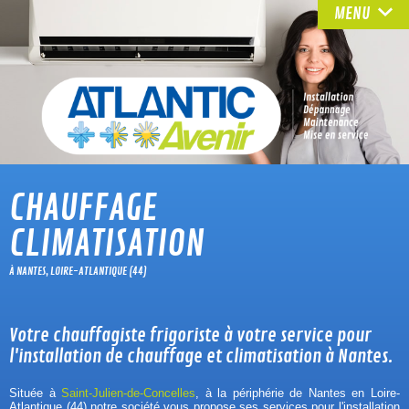
MENU
CHAUFFAGE
CLIMATISATION
À NANTES, LOIRE-ATLANTIQUE (44)
Votre chauffagiste frigoriste à votre service pour
l'installation de chauffage et climatisation à Nantes.
Située à
Saint-Julien-de-Concelles
, à la périphérie de Nantes en Loire-
Atlantique (44) notre société vous propose ses services pour l'installation